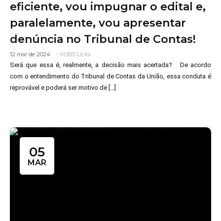
eficiente, vou impugnar o edital e,
Jurisprudência em matéria de saúde suplementar
Precedentes Regulatórios ANS
paralelamente, vou apresentar
Temas afetados pelo STJ/STF
Chatbot
denúncia no Tribunal de Contas!
Contato
12 mar de 2024
-
M3BS Licita
Será que essa é, realmente, a decisão mais acertada? De acordo
com o entendimento do Tribunal de Contas da União, essa conduta é
reprovável e poderá ser motivo de […]
05
MAR