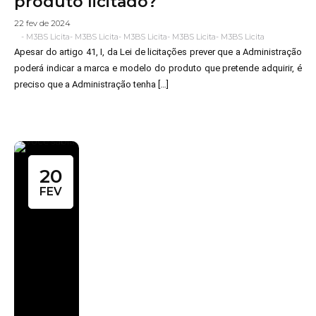
produto licitado?
22 fev de 2024
-
M3BS Licita
-
M3BS Licita
-
M3BS Licita
-
M3BS Licita
-
M3BS Licita
Apesar do artigo 41, I, da Lei de licitações prever que a Administração
poderá indicar a marca e modelo do produto que pretende adquirir, é
preciso que a Administração tenha […]
20
FEV