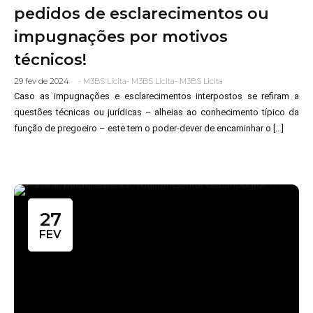
pedidos de esclarecimentos ou
impugnações por motivos
técnicos!
29 fev de 2024
-
M3BS Licita
-
M3BS Licita
-
M3BS Licita
Caso as impugnações e esclarecimentos interpostos se refiram a
questões técnicas ou jurídicas – alheias ao conhecimento típico da
função de pregoeiro – este tem o poder-dever de encaminhar o […]
27
FEV