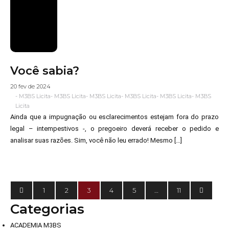
Você sabia?
20 fev de 2024
-
M3BS Licita
-
M3BS Licita
-
M3BS Licita
-
M3BS Licita
-
M3BS Licita
-
M3BS
Licita
Ainda que a impugnação ou esclarecimentos estejam fora do prazo
legal – intempestivos -, o pregoeiro deverá receber o pedido e
analisar suas razões. Sim, você não leu errado! Mesmo […]
1
2
3
4
5
…
11
Categorias
ACADEMIA M3BS