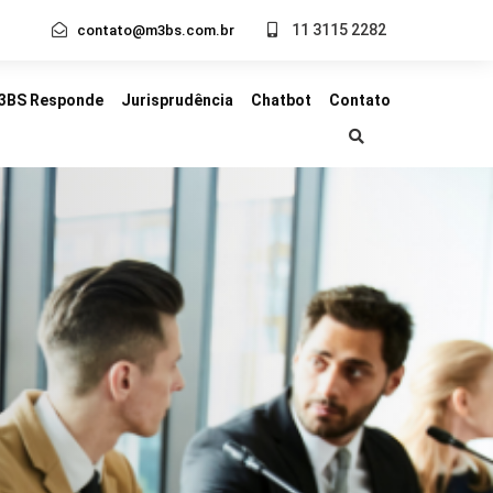
11 3115 2282
contato@m3bs.com.br
3BS Responde
Jurisprudência
Chatbot
Contato