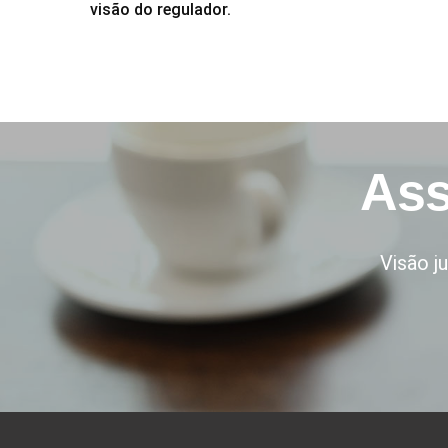
visão do regulador.
Ass
Visão j