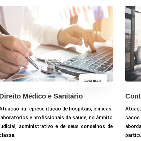
Leia mais
Direito Médico e Sanitário
Cont
Atuação na representação de hospitais, clínicas,
Atuaç
laboratórios e profissionais da saúde, no âmbito
caso
judicial, administrativo e de seus conselhos de
abord
classe.
partic