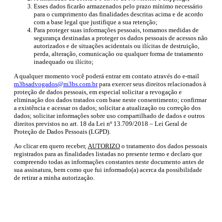
Esses dados ficarão armazenados pelo prazo mínimo necessário
para o cumprimento das finalidades descritas acima e de acordo
com a base legal que justifique a sua retenção;
Para proteger suas informações pessoais, tomamos medidas de
segurança destinadas a proteger os dados pessoais de acessos não
autorizados e de situações acidentais ou ilícitas de destruição,
perda, alteração, comunicação ou qualquer forma de tratamento
inadequado ou ilícito;
A qualquer momento você poderá entrar em contato através do e-mail
m3bsadvogados@m3bs.com.br
para exercer seus direitos relacionados à
proteção de dados pessoais, em especial solicitar a revogação e
eliminação dos dados tratados com base neste consentimento; confirmar
a existência e acessar os dados; solicitar a atualização ou correção dos
dados; solicitar informações sobre uso compartilhado de dados e outros
direitos previstos no art. 18 da Lei nº 13.709/2018 – Lei Geral de
Proteção de Dados Pessoais (LGPD).
Ao clicar em quero receber,
AUTORIZO
o tratamento dos dados pessoais
registrados para as finalidades listadas no presente termo e declaro que
compreendo todas as informações constantes neste documento antes de
sua assinatura, bem como que fui informado(a) acerca da possibilidade
de retirar a minha autorização.