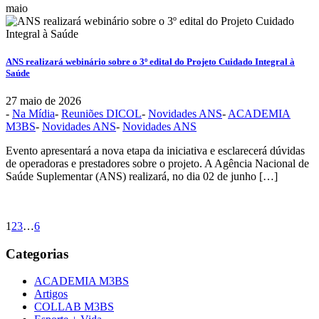
maio
ANS realizará webinário sobre o 3º edital do Projeto Cuidado Integral à
Saúde
27 maio de 2026
-
Na Mídia
-
Reuniões DICOL
-
Novidades ANS
-
ACADEMIA
M3BS
-
Novidades ANS
-
Novidades ANS
Evento apresentará a nova etapa da iniciativa e esclarecerá dúvidas
de operadoras e prestadores sobre o projeto. A Agência Nacional de
Saúde Suplementar (ANS) realizará, no dia 02 de junho […]
1
2
3
…
6
Categorias
ACADEMIA M3BS
Artigos
COLLAB M3BS