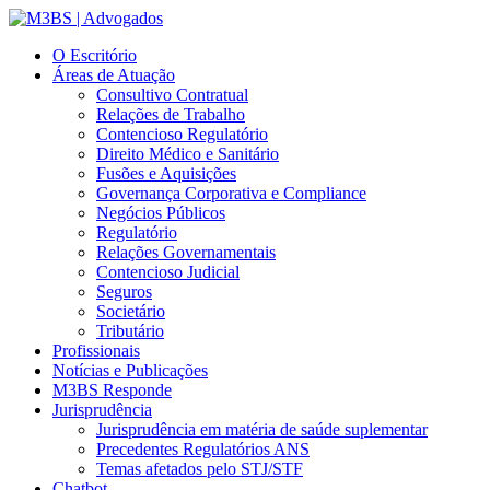
O Escritório
Áreas de Atuação
Consultivo Contratual
Relações de Trabalho
Contencioso Regulatório
Direito Médico e Sanitário
Fusões e Aquisições
Governança Corporativa e Compliance
Negócios Públicos
Regulatório
Relações Governamentais
Contencioso Judicial
Seguros
Societário
Tributário
Profissionais
Notícias e Publicações
M3BS Responde
Jurisprudência
Jurisprudência em matéria de saúde suplementar
Precedentes Regulatórios ANS
Temas afetados pelo STJ/STF
Chatbot