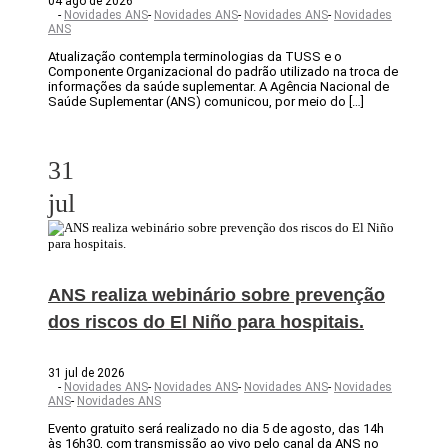
04 ago de 2026
-
Novidades ANS
-
Novidades ANS
-
Novidades ANS
-
Novidades
ANS
Atualização contempla terminologias da TUSS e o
Componente Organizacional do padrão utilizado na troca de
informações da saúde suplementar. A Agência Nacional de
Saúde Suplementar (ANS) comunicou, por meio do […]
31
jul
ANS realiza webinário sobre prevenção
dos riscos do El Niño para hospitais.
31 jul de 2026
-
Novidades ANS
-
Novidades ANS
-
Novidades ANS
-
Novidades
ANS
-
Novidades ANS
Evento gratuito será realizado no dia 5 de agosto, das 14h
às 16h30, com transmissão ao vivo pelo canal da ANS no