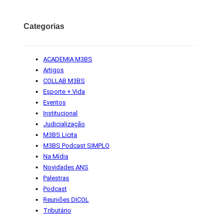
Categorias
ACADEMIA M3BS
Artigos
COLLAB M3BS
Esporte + Vida
Eventos
Institucional
Judicialização
M3BS Licita
M3BS Podcast SIMPLO
Na Mídia
Novidades ANS
Palestras
Podcast
Reuniões DICOL
Tributário