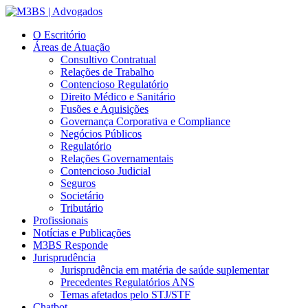
O Escritório
Áreas de Atuação
Consultivo Contratual
Relações de Trabalho
Contencioso Regulatório
Direito Médico e Sanitário
Fusões e Aquisições
Governança Corporativa e Compliance
Negócios Públicos
Regulatório
Relações Governamentais
Contencioso Judicial
Seguros
Societário
Tributário
Profissionais
Notícias e Publicações
M3BS Responde
Jurisprudência
Jurisprudência em matéria de saúde suplementar
Precedentes Regulatórios ANS
Temas afetados pelo STJ/STF
Chatbot