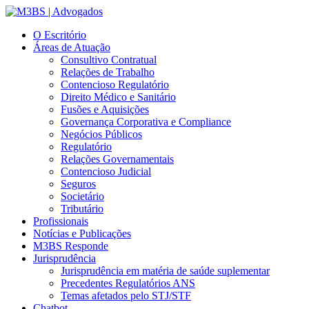
O Escritório
Áreas de Atuação
Consultivo Contratual
Relações de Trabalho
Contencioso Regulatório
Direito Médico e Sanitário
Fusões e Aquisições
Governança Corporativa e Compliance
Negócios Públicos
Regulatório
Relações Governamentais
Contencioso Judicial
Seguros
Societário
Tributário
Profissionais
Notícias e Publicações
M3BS Responde
Jurisprudência
Jurisprudência em matéria de saúde suplementar
Precedentes Regulatórios ANS
Temas afetados pelo STJ/STF
Chatbot