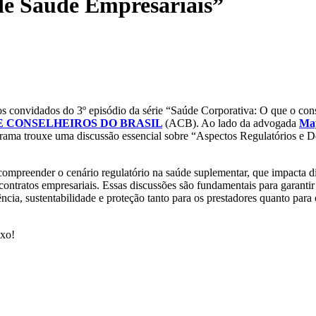
de Saúde Empresariais”
s convidados do 3º episódio da série “Saúde Corporativa: O que o cons
 CONSELHEIROS DO BRASIL
(ACB). Ao lado da advogada
Ma
grama trouxe uma discussão essencial sobre “Aspectos Regulatórios e De
compreender o cenário regulatório na saúde suplementar, que impacta d
 contratos empresariais. Essas discussões são fundamentais para garanti
cia, sustentabilidade e proteção tanto para os prestadores quanto para 
ixo!