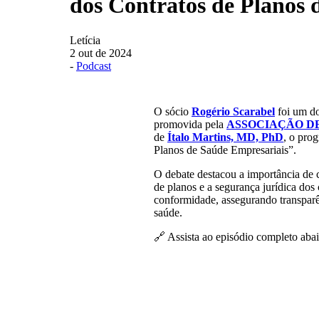
dos Contratos de Planos 
Letícia
2 out de 2024
-
Podcast
O sócio
Rogério Scarabel
foi um do
promovida pela
ASSOCIAÇÃO DE
de
Ítalo Martins, MD, PhD
, o pro
Planos de Saúde Empresariais”.
O debate destacou a importância de 
de planos e a segurança jurídica dos
conformidade, assegurando transparên
saúde.
🔗 Assista ao episódio completo aba