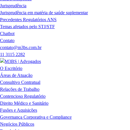
Jurisprudência
Jurisprudência em matéria de saúde suplementar
Precedentes Regulatórios ANS
Temas afetados pelo STJ/STF
Chatbot
Contato
contato@m3bs.com.br
11 3115 2282
O Escritório
Áreas de Atuação
Consultivo Contratual
Relações de Trabalho
Contencioso Regulatório
Direito Médico e Sanitário
Fusões e Aquisições
Governança Corporativa e Compliance
Negócios Públicos