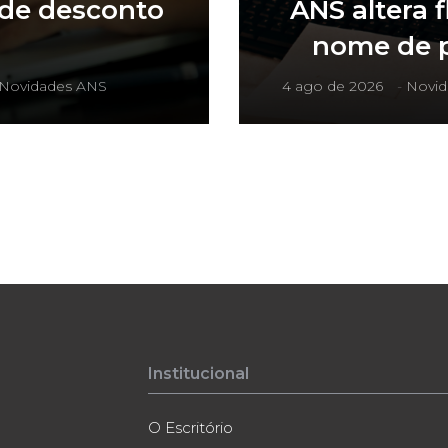
 de desconto
ANS altera 
nome de p
Novidades ANS
4 ago de 2026
-
Novid
Institucional
O Escritório