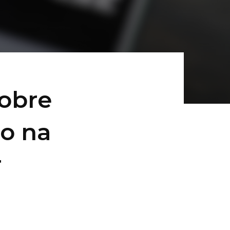
sobre
o na
r