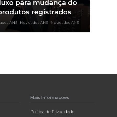
fluxo para mudança do
rodutos registrados
ades ANS
-
Novidades ANS
-
Novidades ANS
Mais Informações
Política de Privacidade