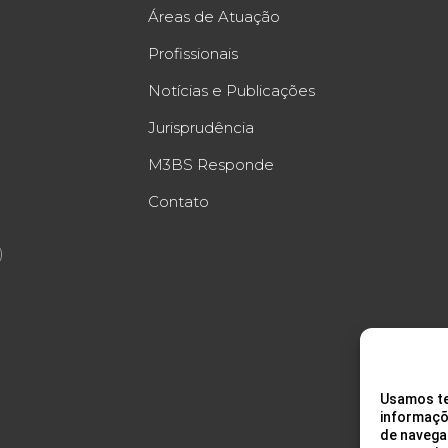
Áreas de Atuação
Profissionais
Notícias e Publicações
Jurisprudência
M3BS Responde
Contato
)
Usamos te
informaçõ
de navega