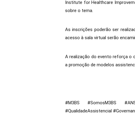
Institute for Healthcare Improve
sobre o tema.
As inscrições poderão ser realiza
acesso à sala virtual serão enca
A realização do evento reforça o
a promoção de modelos assistencia
#M3BS #SomosM3BS #ANS #
#QualidadeAssistencial #Governa