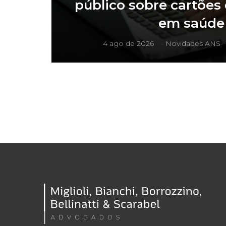
público sobre cartões
em saúde
4 ago de 2026
-
Novidades ANS
-