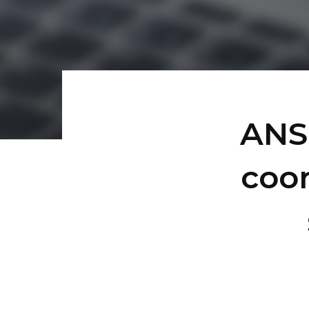
ANS 
coo