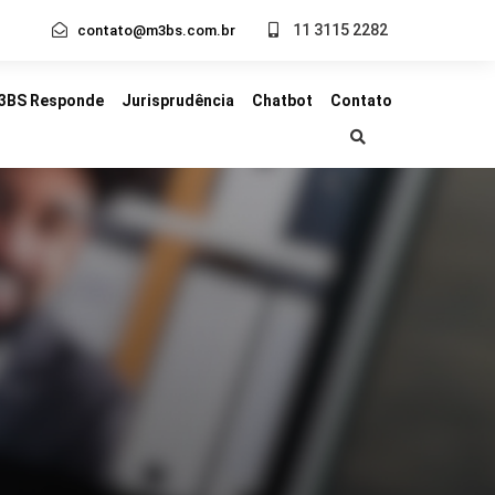
11 3115 2282
contato@m3bs.com.br
3BS Responde
Jurisprudência
Chatbot
Contato