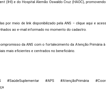
ment (IHI) e do Hospital Alemão Oswaldo Cruz (HAOC), promovendo 
das por meio de link disponibilizado pela ANS –
clique aqui
e acess
minhados ao e-mail informado no momento do cadastro.
 compromisso da ANS com o fortalecimento da Atenção Primária à S
is mais eficientes e centrados no beneficiário.
SaúdeSuplementar #APS #AtençãoPrimária #Coorden
nça