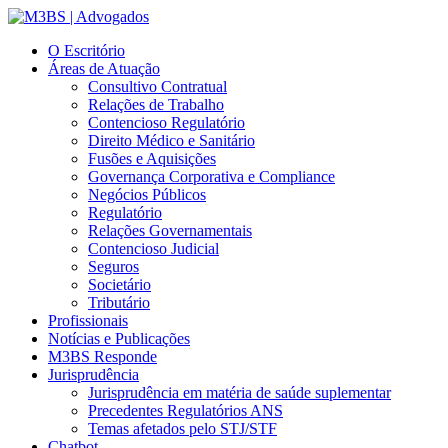
O Escritório
Áreas de Atuação
Consultivo Contratual
Relações de Trabalho
Contencioso Regulatório
Direito Médico e Sanitário
Fusões e Aquisições
Governança Corporativa e Compliance
Negócios Públicos
Regulatório
Relações Governamentais
Contencioso Judicial
Seguros
Societário
Tributário
Profissionais
Notícias e Publicações
M3BS Responde
Jurisprudência
Jurisprudência em matéria de saúde suplementar
Precedentes Regulatórios ANS
Temas afetados pelo STJ/STF
Chatbot