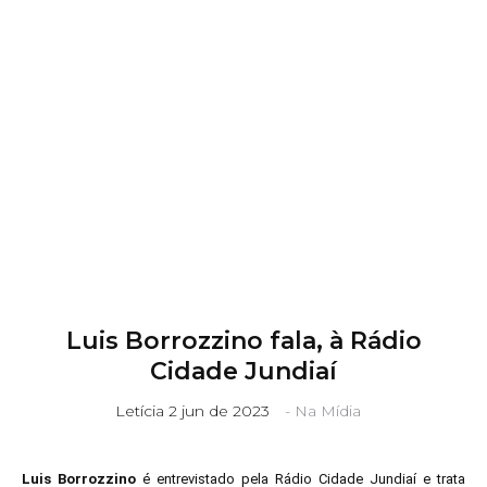
11 3115 2282
contato@m3bs.com.br
Luis Borrozzino fala, à Rádio
Cidade Jundiaí
Letícia
2 jun de 2023
-
Na Mídia
Luis Borrozzino
é entrevistado pela Rádio Cidade Jundiaí e trata