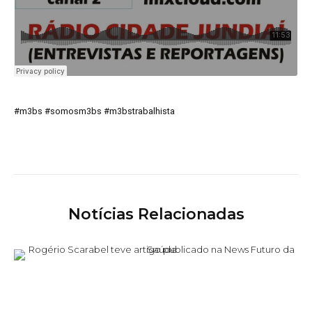
#m3bs #somosm3bs #m3bstrabalhista
Notícias Relacionadas