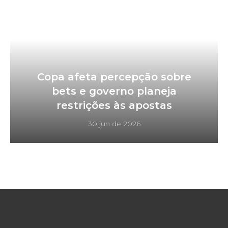
Copa afeta percepção sobre
bets e governo planeja
restrições às apostas
30 jun de 2026