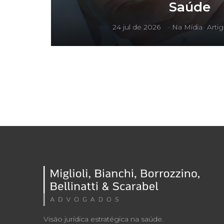
Saúde
24 jul de 2026
-
Na Mídia
-
Arti
Visão jurídica estratégica na saúde.