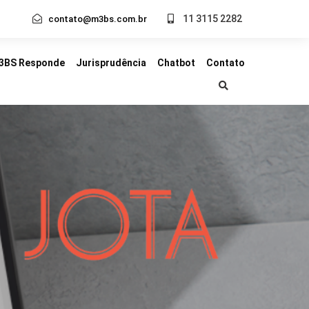
11 3115 2282
contato@m3bs.com.br
3BS Responde
Jurisprudência
Chatbot
Contato