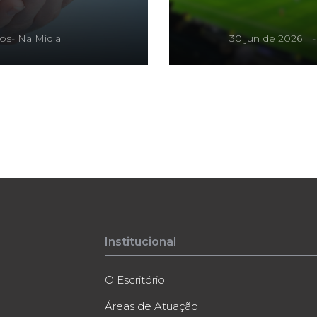
gos
-
Na Mídia
30 jun de 2026
Institucional
O Escritório
Áreas de Atuação