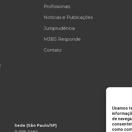
Profissionais
Notícias e Publicações
Jurisprudência
M3BS Responde
Contato
)
Usamos te
informaçõ
de navega
consentim
Sede (São Paulo/SP)
como comp
11 3115 2282