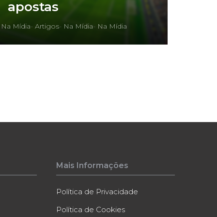
apostas
-
Na Mídia
-
Artigos
-
Na Mídia
-
Na Mídia
Mais Informações
Política de Privacidade
Política de Cookies