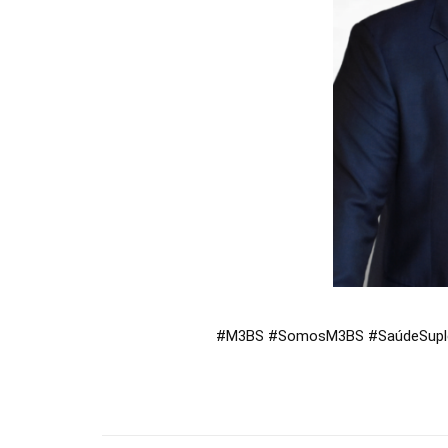
#M3BS
#SomosM3BS
#SaúdeSupl