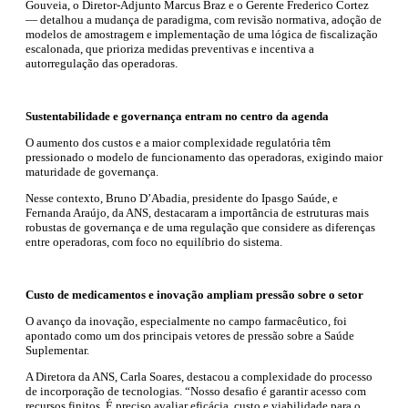
Gouveia, o Diretor-Adjunto Marcus Braz e o Gerente Frederico Cortez
— detalhou a mudança de paradigma, com revisão normativa, adoção de
modelos de amostragem e implementação de uma lógica de fiscalização
escalonada, que prioriza medidas preventivas e incentiva a
autorregulação das operadoras.
Sustentabilidade e governança entram no centro da agenda
O aumento dos custos e a maior complexidade regulatória têm
pressionado o modelo de funcionamento das operadoras, exigindo maior
maturidade de governança.
Nesse contexto, Bruno D’Abadia, presidente do Ipasgo Saúde, e
Fernanda Araújo, da ANS, destacaram a importância de estruturas mais
robustas de governança e de uma regulação que considere as diferenças
entre operadoras, com foco no equilíbrio do sistema.
Custo de medicamentos e inovação ampliam pressão sobre o setor
O avanço da inovação, especialmente no campo farmacêutico, foi
apontado como um dos principais vetores de pressão sobre a Saúde
Suplementar.
A Diretora da ANS, Carla Soares, destacou a complexidade do processo
de incorporação de tecnologias. “Nosso desafio é garantir acesso com
recursos finitos. É preciso avaliar eficácia, custo e viabilidade para o