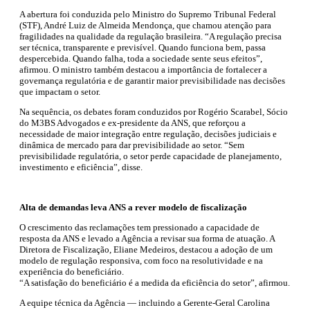
A abertura foi conduzida pelo Ministro do Supremo Tribunal Federal
(STF), André Luiz de Almeida Mendonça, que chamou atenção para
fragilidades na qualidade da regulação brasileira. “A regulação precisa
ser técnica, transparente e previsível. Quando funciona bem, passa
despercebida. Quando falha, toda a sociedade sente seus efeitos”,
afirmou. O ministro também destacou a importância de fortalecer a
governança regulatória e de garantir maior previsibilidade nas decisões
que impactam o setor.
Na sequência, os debates foram conduzidos por Rogério Scarabel, Sócio
do M3BS Advogados e ex-presidente da ANS, que reforçou a
necessidade de maior integração entre regulação, decisões judiciais e
dinâmica de mercado para dar previsibilidade ao setor. “Sem
previsibilidade regulatória, o setor perde capacidade de planejamento,
investimento e eficiência”, disse.
Alta de demandas leva ANS a rever modelo de fiscalização
O crescimento das reclamações tem pressionado a capacidade de
resposta da ANS e levado a Agência a revisar sua forma de atuação. A
Diretora de Fiscalização, Eliane Medeiros, destacou a adoção de um
modelo de regulação responsiva, com foco na resolutividade e na
experiência do beneficiário.
“A satisfação do beneficiário é a medida da eficiência do setor”, afirmou.
A equipe técnica da Agência — incluindo a Gerente-Geral Carolina