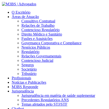
O Escritório
Áreas de Atuação
Consultivo Contratual
Relações de Trabalho
Contencioso Regulatório
Direito Médico e Sanitário
Fusões e Aquisições
Governança Corporativa e Compliance
Negócios Públicos
Regulatório
Relações Governamentais
Contencioso Judicial
Seguros
Societário
Tributário
Profissionais
Notícias e Publicações
M3BS Responde
Jurisprudência
Jurisprudência em matéria de saúde suplementar
Precedentes Regulatórios ANS
Temas afetados pelo STJ/STF
Chatbot