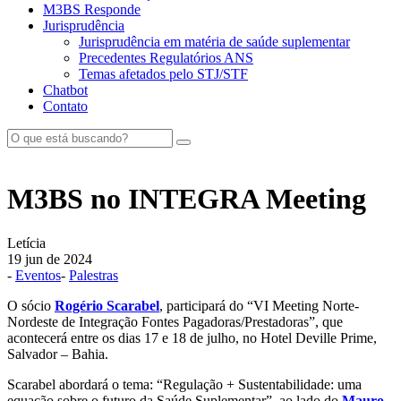
M3BS Responde
Jurisprudência
Jurisprudência em matéria de saúde suplementar
Precedentes Regulatórios ANS
Temas afetados pelo STJ/STF
Chatbot
Contato
M3BS no INTEGRA Meeting
Letícia
19 jun de 2024
-
Eventos
-
Palestras
O sócio
Rogério Scarabel
, participará do “VI Meeting Norte-
Nordeste de Integração Fontes Pagadoras/Prestadoras”, que
acontecerá entre os dias 17 e 18 de julho, no Hotel Deville Prime,
Salvador – Bahia.
Scarabel abordará o tema: “Regulação + Sustentabilidade: uma
equação sobre o futuro da Saúde Suplementar”, ao lado do
Mauro