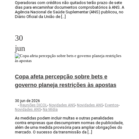
Operadoras com créditos não quitados terão prazo de sete
dias para encaminhar documentos comprobatórios à ANS. A
Agência Nacional de Saúde Suplementar (ANS) publicou, no
Diário Oficial da União de […]
30
jun
Copa afeta percepção sobre bets e
governo planeja restrições às apostas
30 jun de 2026
-
Reuniões DICOL
-
Novidades ANS
-
Novidades ANS
-
Eventos
-
Novidades ANS
-
Na Mídia
As medidas podem incluir multas e outras penalidades
contra empresas que descumprirem normas de publicidade,
além de uma medida provisória para ampliar obrigações do
mercado. O sucesso da transmissão da […]