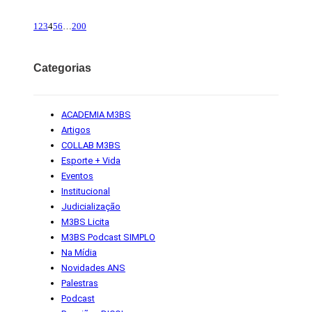
1
2
3
4
5
6
…
200
Categorias
ACADEMIA M3BS
Artigos
COLLAB M3BS
Esporte + Vida
Eventos
Institucional
Judicialização
M3BS Licita
M3BS Podcast SIMPLO
Na Mídia
Novidades ANS
Palestras
Podcast