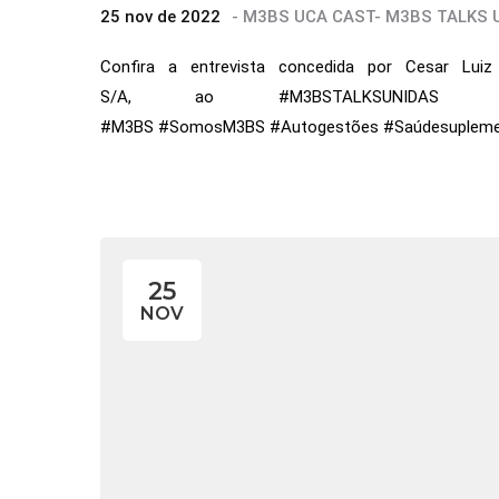
25 nov de 2022
-
M3BS UCA CAST
-
M3BS TALKS 
Confira a entrevista concedida por Cesar Luiz
S/A, ao #M3BSTALKSUNIDAS 
#M3BS #SomosM3BS #Autogestões #Saúdesuplem
25
NOV