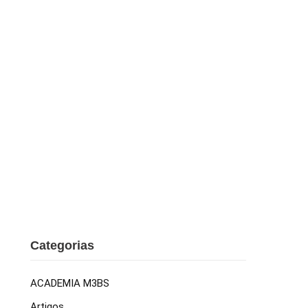
11 3115 2282
contato@m3bs.com.br
3BS Responde
Jurisprudência
Chatbot
Contato
Categorias
ACADEMIA M3BS
Artigos