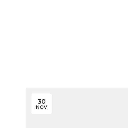
O Escritór
Letícia
30
NOV