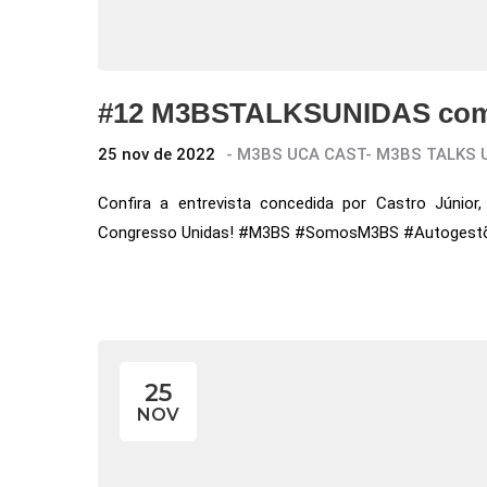
#12 M3BSTALKSUNIDAS com 
25 nov de 2022
-
M3BS UCA CAST
-
M3BS TALKS 
Confira a entrevista concedida por Castro Júnio
Congresso Unidas! #M3BS #SomosM3BS #Autogest
25
NOV