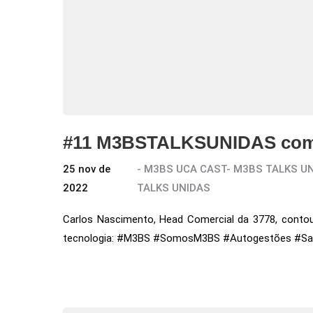
#11 M3BSTALKSUNIDAS com 
25 nov de
-
M3BS UCA CAST
-
M3BS TALKS U
2022
TALKS UNIDAS
Carlos Nascimento, Head Comercial da 3778, con
tecnologia: #M3BS #SomosM3BS #Autogestões #Sa