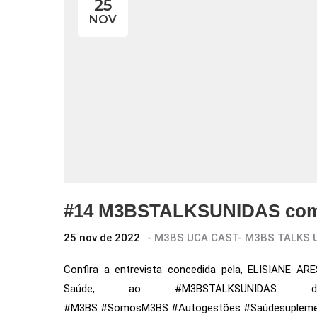
25
NOV
#14 M3BSTALKSUNIDAS com E
25 nov de 2022
-
M3BS UCA CAST
-
M3BS TALKS 
Confira a entrevista concedida pela, ELISIANE AR
Saúde, ao #M3BSTALKSUNIDA
#M3BS #SomosM3BS #Autogestões #Saúdesuplem