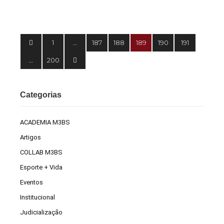
1
…
187
188
189
190
191
…
200
Categorias
ACADEMIA M3BS
Artigos
COLLAB M3BS
Esporte + Vida
Eventos
Institucional
Judicialização