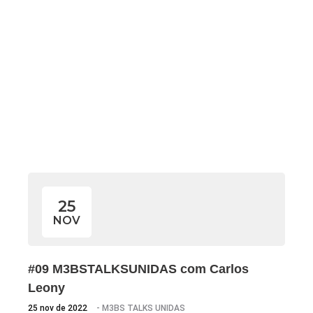
11 3115 2282
contato@m3bs.com.br
Letícia
25
NOV
#09 M3BSTALKSUNIDAS com Carlos
Leony
25 nov de 2022
-
M3BS TALKS UNIDAS