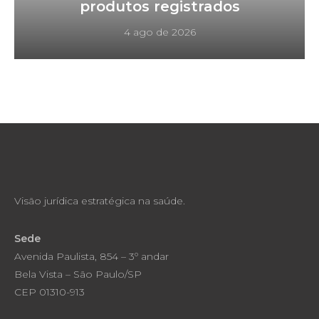
produtos registrados
4 ago de 2026
Visão jurídica estratégica na saúde.
Sede
Avenida Paulista, 854 – 3º andar
Bela Vista – São Paulo/SP
CEP 01310-913