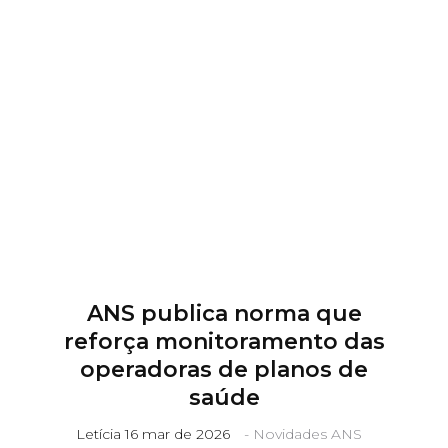
11 3115 2282
contato@m3bs.com.br
ANS publica norma que
reforça monitoramento das
operadoras de planos de
saúde
Letícia
16 mar de 2026
-
Novidades ANS