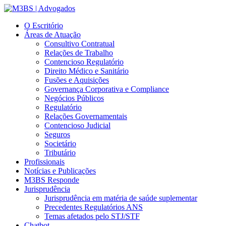
O Escritório
Áreas de Atuação
Consultivo Contratual
Relações de Trabalho
Contencioso Regulatório
Direito Médico e Sanitário
Fusões e Aquisições
Governança Corporativa e Compliance
Negócios Públicos
Regulatório
Relações Governamentais
Contencioso Judicial
Seguros
Societário
Tributário
Profissionais
Notícias e Publicações
M3BS Responde
Jurisprudência
Jurisprudência em matéria de saúde suplementar
Precedentes Regulatórios ANS
Temas afetados pelo STJ/STF
Chatbot