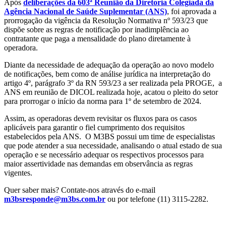
Após
deliberações da 603ª Reunião da Diretoria Colegiada da
Agência Nacional de Saúde Suplementar (ANS)
, foi aprovada a
prorrogação da vigência da Resolução Normativa nº 593/23 que
dispõe sobre as regras de notificação por inadimplência ao
contratante que paga a mensalidade do plano diretamente à
operadora.
Diante da necessidade de adequação da operação ao novo modelo
de notificações, bem como de análise jurídica na interpretação do
artigo 4º, parágrafo 3º da RN 593/23 a ser realizada pela PROGE, a
ANS em reunião de DICOL realizada hoje, acatou o pleito do setor
para prorrogar o início da norma para 1º de setembro de 2024.
Assim, as operadoras devem revisitar os fluxos para os casos
aplicáveis para garantir o fiel cumprimento dos requisitos
estabelecidos pela ANS. O M3BS possui um time de especialistas
que pode atender a sua necessidade, analisando o atual estado de sua
operação e se necessário adequar os respectivos processos para
maior assertividade nas demandas em observância as regras
vigentes.
Quer saber mais? Contate-nos através do e-mail
m3bsresponde@m3bs.com.br
ou por telefone (11) 3115-2282.