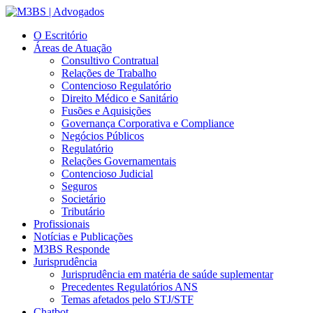
O Escritório
Áreas de Atuação
Consultivo Contratual
Relações de Trabalho
Contencioso Regulatório
Direito Médico e Sanitário
Fusões e Aquisições
Governança Corporativa e Compliance
Negócios Públicos
Regulatório
Relações Governamentais
Contencioso Judicial
Seguros
Societário
Tributário
Profissionais
Notícias e Publicações
M3BS Responde
Jurisprudência
Jurisprudência em matéria de saúde suplementar
Precedentes Regulatórios ANS
Temas afetados pelo STJ/STF
Chatbot