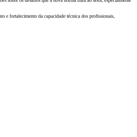
iões sobre os desafios que a nova norma trará ao setor, especialmente
e fortalecimento da capacidade técnica dos profissionais,