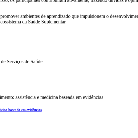
isso, os participantes contribuíram ativamente, trazendo dúvidas e opin
romover ambientes de aprendizado que impulsionem o desenvolvimento 
 ecossistema da Saúde Suplementar.
icina baseada em evidências