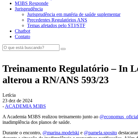
M3BS Responde
Jurisprudência
Jurisprudência em matéria de saúde suplementar
Precedentes Regulatórios ANS
Temas afetados pelo STJ/STF
Chatbot
Contato
Treinamento Regulatório – In 
alterou a RN/ANS 593/23
Letícia
23 dez de 2024
-
ACADEMIA M3BS
A Academia M3BS realizou treinamento junto ao
@economus_oficia
inadimplência dos planos de saúde.
Durante o encontro,
@marina.modelski
e
@pamela.sposito
destacaram