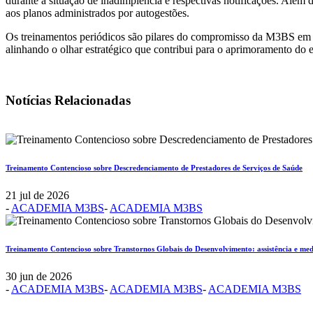
durante a situação de inadimplência e respectivas notificações. Além d
aos planos administrados por autogestões.
Os treinamentos periódicos são pilares do compromisso da M3BS em p
alinhando o olhar estratégico que contribui para o aprimoramento do
Notícias Relacionadas
Treinamento Contencioso sobre Descredenciamento de Prestadores de Serviços de Saúde
21 jul de 2026
-
ACADEMIA M3BS
-
ACADEMIA M3BS
Treinamento Contencioso sobre Transtornos Globais do Desenvolvimento: assistência e med
30 jun de 2026
-
ACADEMIA M3BS
-
ACADEMIA M3BS
-
ACADEMIA M3BS