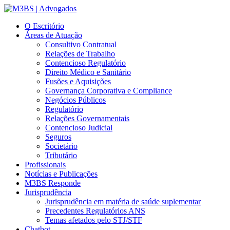
O Escritório
Áreas de Atuação
Consultivo Contratual
Relações de Trabalho
Contencioso Regulatório
Direito Médico e Sanitário
Fusões e Aquisições
Governança Corporativa e Compliance
Negócios Públicos
Regulatório
Relações Governamentais
Contencioso Judicial
Seguros
Societário
Tributário
Profissionais
Notícias e Publicações
M3BS Responde
Jurisprudência
Jurisprudência em matéria de saúde suplementar
Precedentes Regulatórios ANS
Temas afetados pelo STJ/STF
Chatbot