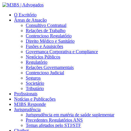
O Escritório
Áreas de Atuação
Consultivo Contratual
Relações de Trabalho
Contencioso Regulatório
Direito Médico e Sanitário
Fusões e Aquisições
Governança Corporativa e Compliance
Negócios Públicos
Regulatório
Relações Governamentais
Contencioso Judicial
Seguros
Societário
Tributário
Profissionais
Notícias e Publicações
M3BS Responde
Jurisprudência
Jurisprudência em matéria de saúde suplementar
Precedentes Regulatórios ANS
Temas afetados pelo STJ/STF
Chatbot