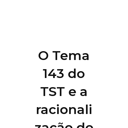
O Tema
143 do
TST e a
racionali
zação do