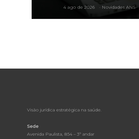
4 ago de 2026
-
Novidades ANS
-
Visão jurídica estratégica na saúde.
Sede
Avenida Paulista, 854 – 3º andar