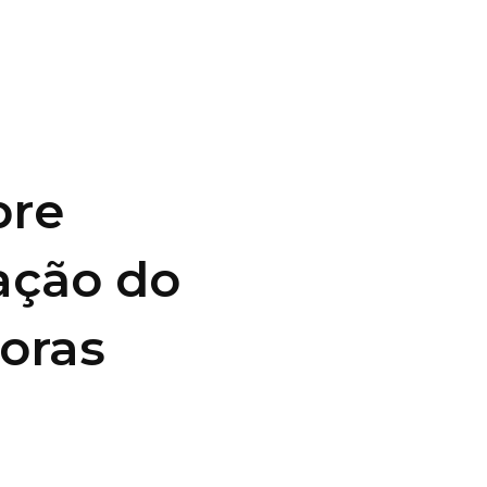
bre
ação do
oras