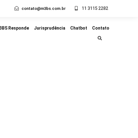
11 3115 2282
contato@m3bs.com.br
3BS Responde
Jurisprudência
Chatbot
Contato