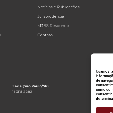
Notícias e Publicações
Jurisprudência
M3BS Responde
)
Contato
Usamos te
informaçõ
de navega
consentim
Sede (São Paulo/SP)
como comp
11 3115 2282
consentir
determina
A