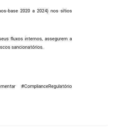
nos-base 2020 a 2024) nos sítios
seus fluxos internos, assegurem a
iscos sancionatórios.
ntar #ComplianceRegulatório