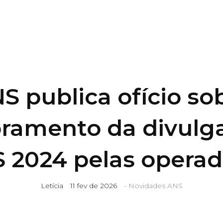
S publica ofício so
ramento da divulg
S 2024 pelas operad
Letícia
11 fev de 2026
-
Novidades ANS