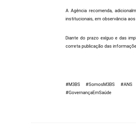
A Agência recomenda, adicionalm
institucionais, em observância aos
Diante do prazo exíguo e das imp
correta publicação das informaçõe
#M3BS #SomosM3BS #ANS #IDS
#GovernançaEmSaúde