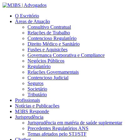
O Escritório
Áreas de Atuação
Consultivo Contratual
Relações de Trabalho
Contencioso Regulatório
Direito Médico e Sanitário
Fusões e Aquisições
Governança Corporativa e Compliance
Negócios Públicos
Regulatório
Relações Governamentais
Contencioso Judicial
Seguros
Societário
Tributário
Profissionais
Notícias e Publicações
M3BS Responde
Jurisprudência
Jurisprudência em matéria de saúde suplementar
Precedentes Regulatórios ANS
Temas afetados pelo STJ/STF
Chatbot