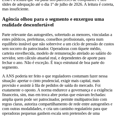
slides de adequação até o dia 1º de julho de 2026. A leitura é correta,
mas insuficiente.
Agência olhou para o segmento e enxergou uma
realidade desconfortável
Parte relevante das autogestões, sobretudo as menores, vinculadas a
entes públicos, prefeituras, conselhos profissionais, opera num
equilíbrio instável que não sobrevive a um ciclo de pressão de custos
sem socorro do patrocinador. Operadoras com tíquete médio,
carteira envelhecida, modelo de remuneração atrelado ao salário do
servidor, sem cálculo atuarial real, e dependentes de aporte para
fechar o ano. Não é exceção. É traço estrutural de boa parte do
segmento.
A ANS poderia ter feito o que reguladores costumam fazer nessa
situação: apertar o cinto prudencial, exigir mais capital, mais
provisão e assistir à fila de pedidos de saída do mercado. Foi
exatamente o oposto. A norma endurece a governança e a exigência
financeira, sim, mas em troca abre portas que estavam fechadas:
amplia quem pode ser patrocinador, permite multipatrocínio com
regras claras, autoriza compartilhamento de rede entre autogestões e
com outras modalidades, e cria um caminho regulatório para que
operadoras pequenas ganhem escala sem pretensões de uma