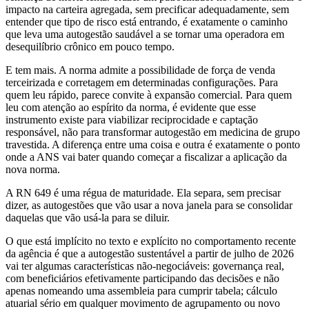
impacto na carteira agregada, sem precificar adequadamente, sem
entender que tipo de risco está entrando, é exatamente o caminho
que leva uma autogestão saudável a se tornar uma operadora em
desequilíbrio crônico em pouco tempo.
E tem mais. A norma admite a possibilidade de força de venda
terceirizada e corretagem em determinadas configurações. Para
quem leu rápido, parece convite à expansão comercial. Para quem
leu com atenção ao espírito da norma, é evidente que esse
instrumento existe para viabilizar reciprocidade e captação
responsável, não para transformar autogestão em medicina de grupo
travestida. A diferença entre uma coisa e outra é exatamente o ponto
onde a ANS vai bater quando começar a fiscalizar a aplicação da
nova norma.
A RN 649 é uma régua de maturidade. Ela separa, sem precisar
dizer, as autogestões que vão usar a nova janela para se consolidar
daquelas que vão usá-la para se diluir.
O que está implícito no texto e explícito no comportamento recente
da agência é que a autogestão sustentável a partir de julho de 2026
vai ter algumas características não-negociáveis: governança real,
com beneficiários efetivamente participando das decisões e não
apenas nomeando uma assembleia para cumprir tabela; cálculo
atuarial sério em qualquer movimento de agrupamento ou novo