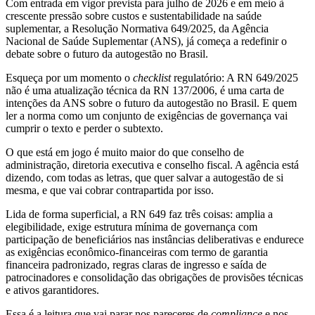
Com entrada em vigor prevista para julho de 2026 e em meio à
crescente pressão sobre custos e sustentabilidade na saúde
suplementar, a Resolução Normativa 649/2025, da Agência
Nacional de Saúde Suplementar (ANS), já começa a redefinir o
debate sobre o futuro da autogestão no Brasil.
Esqueça por um momento o
checklist
regulatório: A RN 649/2025
não é uma atualização técnica da RN 137/2006, é uma carta de
intenções da ANS sobre o futuro da autogestão no Brasil. E quem
ler a norma como um conjunto de exigências de governança vai
cumprir o texto e perder o subtexto.
O que está em jogo é muito maior do que conselho de
administração, diretoria executiva e conselho fiscal. A agência está
dizendo, com todas as letras, que quer salvar a autogestão de si
mesma, e que vai cobrar contrapartida por isso.
Lida de forma superficial, a RN 649 faz três coisas: amplia a
elegibilidade, exige estrutura mínima de governança com
participação de beneficiários nas instâncias deliberativas e endurece
as exigências econômico-financeiras com termo de garantia
financeira padronizado, regras claras de ingresso e saída de
patrocinadores e consolidação das obrigações de provisões técnicas
e ativos garantidores.
Essa é a leitura que vai parar nos pareceres de
compliance
e nos