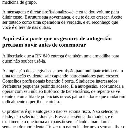
medicina de grupo.
A mensagem é direta: profissionalize-se, e eu te dou volume para
diluir custo. Estruture sua governança, e eu te deixo crescer. Aceite
ser tratado como uma operadora de verdade, e eu reconheço que
você é diferente das outras.
Aqui está a parte que os gestores de autogestão
precisam ouvir antes de comemorar
A liberdade que a RN 649 entrega é também uma armadilha para
quem não souber usá-la.
A ampliação dos elegíveis e a permissão para multipatrocínio criam
uma tentação evidente: sair captando patrocinadores para crescer.
Conselhos profissionais batendo à porta. Sindicatos interessados.
Prefeituras pequenas pedindo adesão. E a autogestão, acostumada a
operar com seu núcleo histórico de beneficiários, de repente se vê
diante de uma fila de potenciais novos patrocinadores que mudariam
radicalmente o perfil da carteira.
O problema é que autogestão não seleciona risco. Não seleciona
idade, não seleciona doença. É essa a essência do modelo, e é
exatamente o que torna a expansão sem cálculo atuarial uma
sentença de morte lenta. Trazer um patrocinador novo sem analisar o