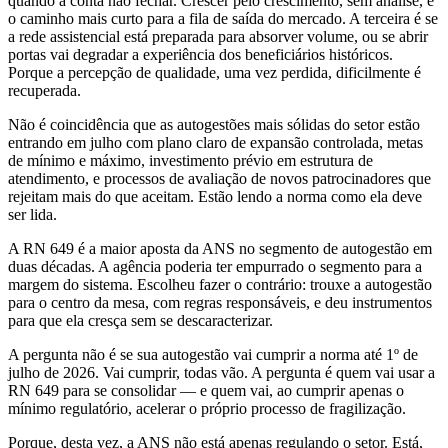
quando a conta não fechar. Crescer pelo crescimento, sem análise, é
o caminho mais curto para a fila de saída do mercado. A terceira é se
a rede assistencial está preparada para absorver volume, ou se abrir
portas vai degradar a experiência dos beneficiários históricos.
Porque a percepção de qualidade, uma vez perdida, dificilmente é
recuperada.
Não é coincidência que as autogestões mais sólidas do setor estão
entrando em julho com plano claro de expansão controlada, metas
de mínimo e máximo, investimento prévio em estrutura de
atendimento, e processos de avaliação de novos patrocinadores que
rejeitam mais do que aceitam. Estão lendo a norma como ela deve
ser lida.
A RN 649 é a maior aposta da ANS no segmento de autogestão em
duas décadas. A agência poderia ter empurrado o segmento para a
margem do sistema. Escolheu fazer o contrário: trouxe a autogestão
para o centro da mesa, com regras responsáveis, e deu instrumentos
para que ela cresça sem se descaracterizar.
A pergunta não é se sua autogestão vai cumprir a norma até 1º de
julho de 2026. Vai cumprir, todas vão. A pergunta é quem vai usar a
RN 649 para se consolidar — e quem vai, ao cumprir apenas o
mínimo regulatório, acelerar o próprio processo de fragilização.
Porque, desta vez, a ANS não está apenas regulando o setor. Está,