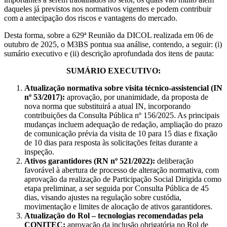
daqueles já previstos nos normativos vigentes e podem contribuir
com a antecipação dos riscos e vantagens do mercado.
Desta forma, sobre a 629ª Reunião da DICOL realizada em 06 de
outubro de 2025, o M3BS pontua sua análise, contendo, a seguir: (i)
sumário executivo e (ii) descrição aprofundada dos itens de pauta:
SUMÁRIO EXECUTIVO:
Atualização normativa sobre visita técnico-assistencial (IN
nº 53/2017):
aprovação, por unanimidade, da proposta de
nova norma que substituirá a atual IN, incorporando
contribuições da Consulta Pública nº 156/2025. As principais
mudanças incluem adequação de redação, ampliação do prazo
de comunicação prévia da visita de 10 para 15 dias e fixação
de 10 dias para resposta às solicitações feitas durante a
inspeção.
Ativos garantidores (RN nº 521/2022):
deliberação
favorável à abertura de processo de alteração normativa, com
aprovação da realização de Participação Social Dirigida como
etapa preliminar, a ser seguida por Consulta Pública de 45
dias, visando ajustes na regulação sobre custódia,
movimentação e limites de alocação de ativos garantidores.
Atualização do Rol – tecnologias recomendadas pela
CONITEC:
aprovação da inclusão obrigatória no Rol de