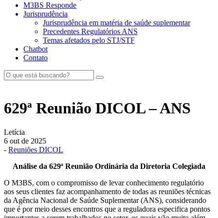
M3BS Responde
Jurisprudência
Jurisprudência em matéria de saúde suplementar
Precedentes Regulatórios ANS
Temas afetados pelo STJ/STF
Chatbot
Contato
629ª Reunião DICOL – ANS
Letícia
6 out de 2025
-
Reuniões DICOL
Análise da 629ª Reunião Ordinária da Diretoria Colegiada
O M3BS, com o compromisso de levar conhecimento regulatório
aos seus clientes faz acompanhamento de todas as reuniões técnicas
da Agência Nacional de Saúde Suplementar (ANS), considerando
que é por meio desses encontros que a reguladora especifica pontos
importantes a serem trabalhados no setor, os quais vão muito além