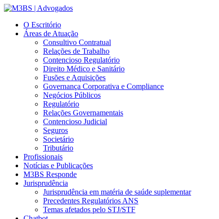
O Escritório
Áreas de Atuação
Consultivo Contratual
Relações de Trabalho
Contencioso Regulatório
Direito Médico e Sanitário
Fusões e Aquisições
Governança Corporativa e Compliance
Negócios Públicos
Regulatório
Relações Governamentais
Contencioso Judicial
Seguros
Societário
Tributário
Profissionais
Notícias e Publicações
M3BS Responde
Jurisprudência
Jurisprudência em matéria de saúde suplementar
Precedentes Regulatórios ANS
Temas afetados pelo STJ/STF
Chatbot