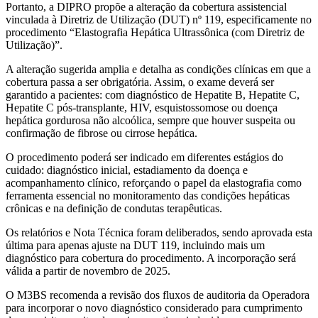
Portanto, a DIPRO propõe a alteração da cobertura assistencial
vinculada à Diretriz de Utilização (DUT) nº 119, especificamente no
procedimento “Elastografia Hepática Ultrassônica (com Diretriz de
Utilização)”.
A alteração sugerida amplia e detalha as condições clínicas em que a
cobertura passa a ser obrigatória. Assim, o exame deverá ser
garantido a pacientes: com diagnóstico de Hepatite B, Hepatite C,
Hepatite C pós-transplante, HIV, esquistossomose ou doença
hepática gordurosa não alcoólica, sempre que houver suspeita ou
confirmação de fibrose ou cirrose hepática.
O procedimento poderá ser indicado em diferentes estágios do
cuidado: diagnóstico inicial, estadiamento da doença e
acompanhamento clínico, reforçando o papel da elastografia como
ferramenta essencial no monitoramento das condições hepáticas
crônicas e na definição de condutas terapêuticas.
Os relatórios e Nota Técnica foram deliberados, sendo aprovada esta
última para apenas ajuste na DUT 119, incluindo mais um
diagnóstico para cobertura do procedimento. A incorporação será
válida a partir de novembro de 2025.
O M3BS recomenda a revisão dos fluxos de auditoria da Operadora
para incorporar o novo diagnóstico considerado para cumprimento