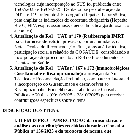
tecnologias cuja incorporação ao SUS foi publicada entre
15/07/2025 e 16/09/2025. Deliberou-se pela alteração da
DUT nº 119, referente à Elastografia Hepática Ultrassônica,
para ampliar as indicações de cobertura obrigatória (Hepatite
B e C, HIV, esquistossomose, doença hepática gordurosa não
alcoólica).
Atualização do Rol – UAT nº 170 (Radioterapia IMRT
para tumores de reto):
aprovação, por unanimidade, da
Nota Técnica de Recomendação Final, após análise técnica,
participação social e relatório da COSAÚDE, consolidando a
incorporação do procedimento ao Rol de Procedimentos e
Eventos em Saúde.
Atualização do Rol – UATs nº 167 e 172 (imunobiológicos
Guselkumabe e Risanquizumabe):
aprovação da Nota
Técnica de Recomendação Preliminar, com parecer favorável
à incorporação do Guselkumabe e desfavorável ao
Risanquizumabe. Foi deliberada a abertura de Consulta
Pública de 20 dias (09/10/2025 a 28/10/2025) para receber
contribuições específicas sobre o tema.
DESCRIÇÃO DOS ITENS:
I. ITEM DIPRO
–
APRECIAÇÃO da consolidação e
análise das contribuições recebidas durante a Consulta
Pública nº 156
/
2025 e da proposta de norma que