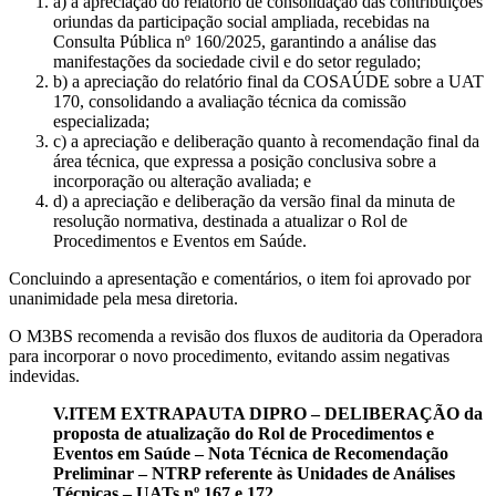
a) a apreciação do relatório de consolidação das contribuições
oriundas da participação social ampliada, recebidas na
Consulta Pública nº 160/2025, garantindo a análise das
manifestações da sociedade civil e do setor regulado;
b) a apreciação do relatório final da COSAÚDE sobre a UAT
170, consolidando a avaliação técnica da comissão
especializada;
c) a apreciação e deliberação quanto à recomendação final da
área técnica, que expressa a posição conclusiva sobre a
incorporação ou alteração avaliada; e
d) a apreciação e deliberação da versão final da minuta de
resolução normativa, destinada a atualizar o Rol de
Procedimentos e Eventos em Saúde.
Concluindo a apresentação e comentários, o item foi aprovado por
unanimidade pela mesa diretoria.
O M3BS recomenda a revisão dos fluxos de auditoria da Operadora
para incorporar o novo procedimento, evitando assim negativas
indevidas.
V.ITEM EXTRAPAUTA DIPRO – DELIBERAÇÃO da
proposta de atualização do Rol de Procedimentos e
Eventos em Saúde – Nota Técnica de Recomendação
Preliminar – NTRP referente às Unidades de Análises
Técnicas – UATs nº 167 e 172