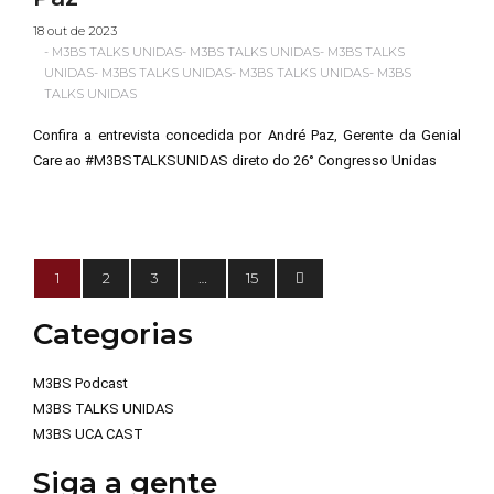
18 out de 2023
-
M3BS TALKS UNIDAS
-
M3BS TALKS UNIDAS
-
M3BS TALKS
UNIDAS
-
M3BS TALKS UNIDAS
-
M3BS TALKS UNIDAS
-
M3BS
TALKS UNIDAS
Confira a entrevista concedida por André Paz, Gerente da Genial
Care ao #M3BSTALKSUNIDAS direto do 26° Congresso Unidas
1
2
3
…
15
Categorias
M3BS Podcast
M3BS TALKS UNIDAS
M3BS UCA CAST
Siga a gente