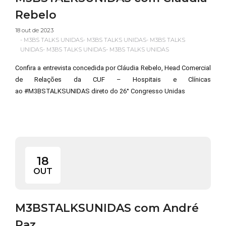
Rebelo
18 out de 2023
-
M3BS TALKS UNIDAS
-
M3BS TALKS UNIDAS
-
M3BS TALKS
UNIDAS
-
M3BS TALKS UNIDAS
-
M3BS TALKS UNIDAS
Confira a entrevista concedida por Cláudia Rebelo, Head Comercial
de Relações da CUF – Hospitais e Clínicas
ao #M3BSTALKSUNIDAS direto do 26° Congresso Unidas
18
OUT
M3BSTALKSUNIDAS com André
Paz