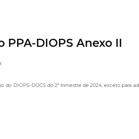
io
Áreas de Atuação
Profissionais
Notícias e Publicações
M
do PPA-DIOPS Anexo II
X
eio do DIOPS-DOCS do 2º trimestre de 2024, exceto para ad