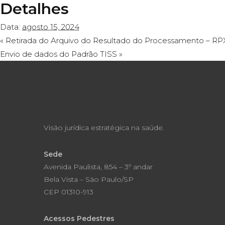
Detalhes
Data:
agosto 15, 2024
«
Retirada do Arquivo do Resultado do Processamento – RP
Envio de dados do Padrão TISS
»
Visão jurídica estratégica na saúde.
Sede
Avenida Paulista, 854 – 3º andar
Bela Vista – São Paulo/SP
CEP 01310-913
Acessos Pedestres