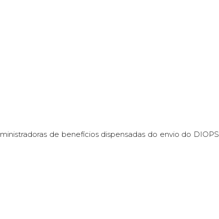
11 3115 2282
contato@m3bs.com.br
3BS Responde
Jurisprudência
Chatbot
Contato
ministradoras de benefícios dispensadas do envio do DIOPS