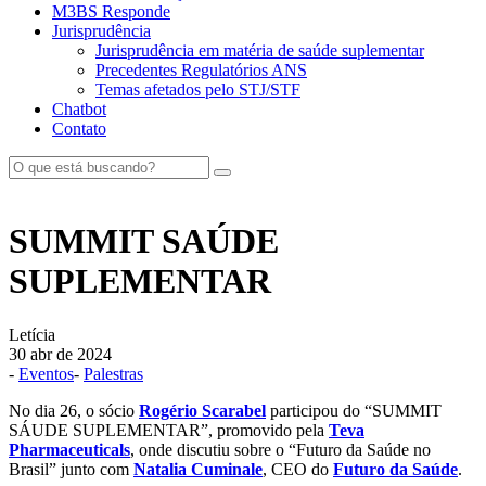
M3BS Responde
Jurisprudência
Jurisprudência em matéria de saúde suplementar
Precedentes Regulatórios ANS
Temas afetados pelo STJ/STF
Chatbot
Contato
SUMMIT SAÚDE
SUPLEMENTAR
Letícia
30 abr de 2024
-
Eventos
-
Palestras
No dia 26, o sócio
Rogério Scarabel
participou do “SUMMIT
SÁUDE SUPLEMENTAR”, promovido pela
Teva
Pharmaceuticals
, onde discutiu sobre o “Futuro da Saúde no
Brasil” junto com
Natalia Cuminale
, CEO do
Futuro da Saúde
.