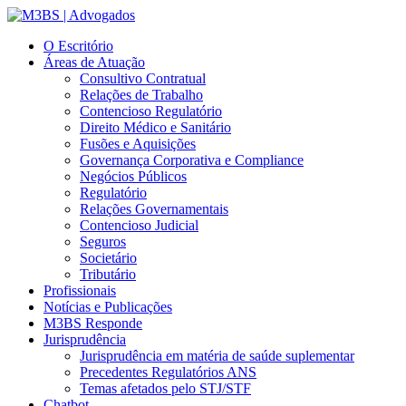
O Escritório
Áreas de Atuação
Consultivo Contratual
Relações de Trabalho
Contencioso Regulatório
Direito Médico e Sanitário
Fusões e Aquisições
Governança Corporativa e Compliance
Negócios Públicos
Regulatório
Relações Governamentais
Contencioso Judicial
Seguros
Societário
Tributário
Profissionais
Notícias e Publicações
M3BS Responde
Jurisprudência
Jurisprudência em matéria de saúde suplementar
Precedentes Regulatórios ANS
Temas afetados pelo STJ/STF
Chatbot