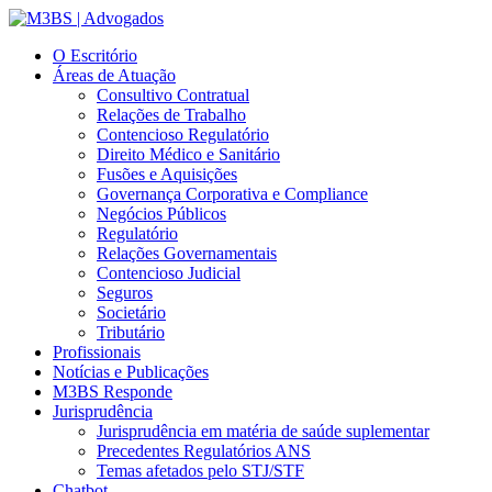
O Escritório
Áreas de Atuação
Consultivo Contratual
Relações de Trabalho
Contencioso Regulatório
Direito Médico e Sanitário
Fusões e Aquisições
Governança Corporativa e Compliance
Negócios Públicos
Regulatório
Relações Governamentais
Contencioso Judicial
Seguros
Societário
Tributário
Profissionais
Notícias e Publicações
M3BS Responde
Jurisprudência
Jurisprudência em matéria de saúde suplementar
Precedentes Regulatórios ANS
Temas afetados pelo STJ/STF
Chatbot