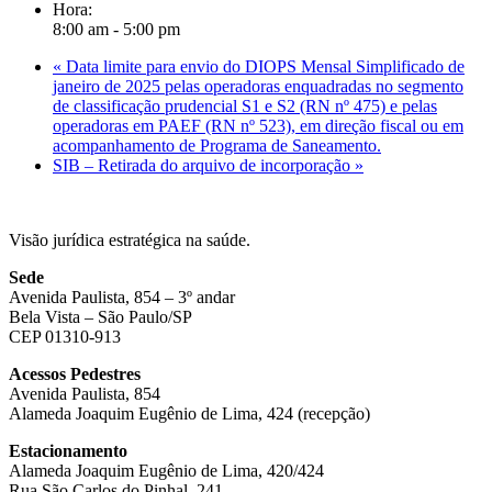
Hora:
8:00 am - 5:00 pm
«
Data limite para envio do DIOPS Mensal Simplificado de
janeiro de 2025 pelas operadoras enquadradas no segmento
de classificação prudencial S1 e S2 (RN nº 475) e pelas
operadoras em PAEF (RN nº 523), em direção fiscal ou em
acompanhamento de Programa de Saneamento.
SIB – Retirada do arquivo de incorporação
»
Visão jurídica estratégica na saúde.
Sede
Avenida Paulista, 854 – 3º andar
Bela Vista – São Paulo/SP
CEP 01310-913
Acessos Pedestres
Avenida Paulista, 854
Alameda Joaquim Eugênio de Lima, 424 (recepção)
Estacionamento
Alameda Joaquim Eugênio de Lima, 420/424
Rua São Carlos do Pinhal, 241