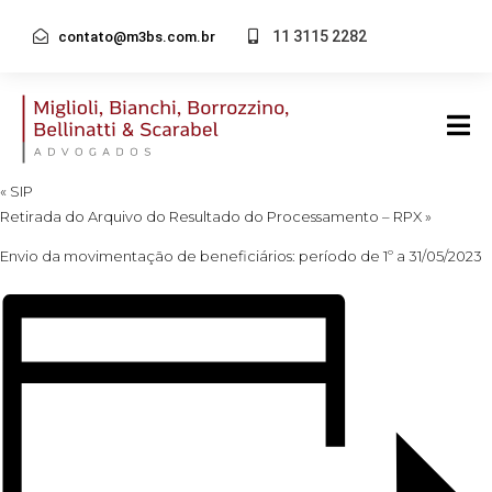
11 3115 2282
contato@m3bs.com.br
« Todos Eventos
Este evento já passou.
SIB
junho 5, 2024
«
SIP
Retirada do Arquivo do Resultado do Processamento – RPX
»
Envio da movimentação de beneficiários: período de 1º a 31/05/2023