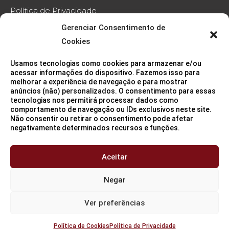
Política de Privacidade
Gerenciar Consentimento de
Política de Cookies
Cookies
Código de Conduta
Usamos tecnologias como cookies para armazenar e/ou
Contato
acessar informações do dispositivo. Fazemos isso para
melhorar a experiência de navegação e para mostrar
anúncios (não) personalizados. O consentimento para essas
tecnologias nos permitirá processar dados como
comportamento de navegação ou IDs exclusivos neste site.
Não consentir ou retirar o consentimento pode afetar
negativamente determinados recursos e funções.
Sede (São Paulo/SP)
11 3115 2282
Aceitar
Negar
Ver preferências
MBS3 © Todos os direitos reservados.
Política de Cookies
Política de Privacidade