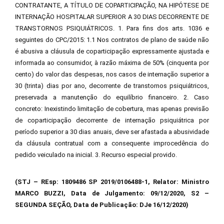
CONTRATANTE, A TÍTULO DE COPARTICIPAÇÃO, NA HIPÓTESE DE
INTERNAÇÃO HOSPITALAR SUPERIOR A 30 DIAS DECORRENTE DE
TRANSTORNOS PSIQUIÁTRICOS. 1. Para fins dos arts. 1036 e
seguintes do CPC/2015: 1.1 Nos contratos de plano de saúde não
é abusiva a cláusula de coparticipação expressamente ajustada e
informada ao consumidor, à razão máxima de 50% (cinquenta por
cento) do valor das despesas, nos casos de internação superior a
30 (trinta) dias por ano, decorrente de transtornos psiquiátricos,
preservada a manutenção do equilíbrio financeiro. 2. Caso
concreto: Inexistindo limitação de cobertura, mas apenas previsão
de coparticipação decorrente de internação psiquiátrica por
período superior a 30 dias anuais, deve ser afastada a abusividade
da cláusula contratual com a consequente improcedência do
pedido veiculado na inicial. 3. Recurso especial provido.
(STJ – REsp: 1809486 SP 2019/0106488-1, Relator: Ministro
MARCO BUZZI, Data de Julgamento: 09/12/2020, S2 –
SEGUNDA SEÇÃO, Data de Publicação: DJe 16/12/2020)