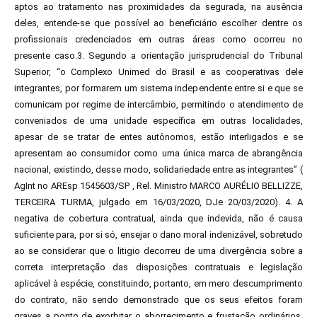
aptos ao tratamento nas proximidades da segurada, na ausência
deles, entende-se que possível ao beneficiário escolher dentre os
profissionais credenciados em outras áreas como ocorreu no
presente caso.3. Segundo a orientação jurisprudencial do Tribunal
Superior, “o Complexo Unimed do Brasil e as cooperativas dele
integrantes, por formarem um sistema independente entre si e que se
comunicam por regime de intercâmbio, permitindo o atendimento de
conveniados de uma unidade específica em outras localidades,
apesar de se tratar de entes autônomos, estão interligados e se
apresentam ao consumidor como uma única marca de abrangência
nacional, existindo, desse modo, solidariedade entre as integrantes” (
AgInt no AREsp 1545603/SP , Rel. Ministro MARCO AURÉLIO BELLIZZE,
TERCEIRA TURMA, julgado em 16/03/2020, DJe 20/03/2020). 4. A
negativa de cobertura contratual, ainda que indevida, não é causa
suficiente para, por si só, ensejar o dano moral indenizável, sobretudo
ao se considerar que o litigio decorreu de uma divergência sobre a
correta interpretação das disposições contratuais e legislação
aplicável à espécie, constituindo, portanto, em mero descumprimento
do contrato, não sendo demonstrado que os seus efeitos foram
graves a ponto de exorbitar o aborrecimento e frustação ordinários,